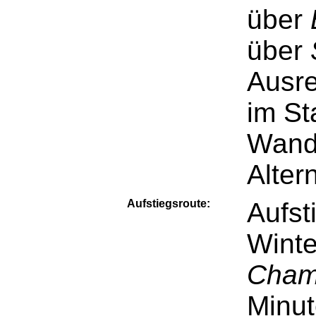
über
über
Ausre
im St
Wande
Alter
Aufstiegsroute:
Aufst
Winte
Cham
Minut