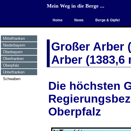
Mein Weg in die Berge ...
Home
News
Berge & Gipfel
Mittelfranken
Großer Arber 
Niederbayern
Oberbayern
Arber (1383,6 
Oberfranken
Oberpfalz
Unterfranken
Schwaben
Die höchsten G
Regierungsbez
Oberpfalz