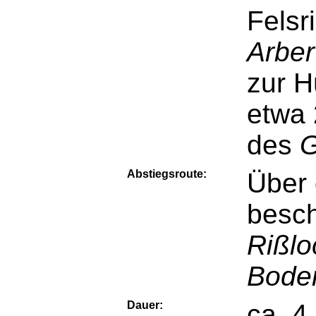
Felsr
Arber
zur H
etwa 
des
G
Abstiegsroute:
Über 
besch
Rißlo
Bode
Dauer:
ca. 4