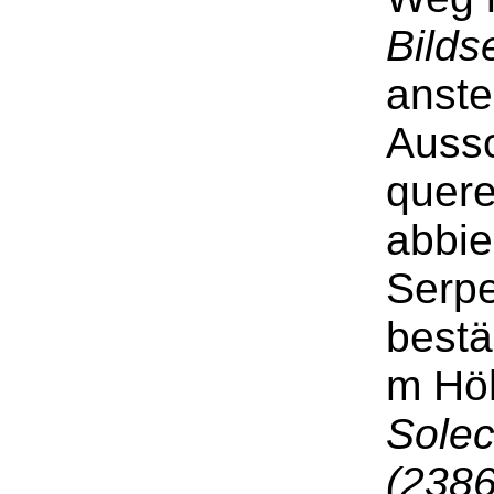
Bild
anste
Aussc
quere
abbie
Serpe
bestä
m Hö
Solec
(238