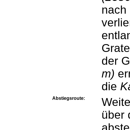
nach
verli
entla
Grate
der G
m)
er
die
K
Abstiegsroute:
Weite
über
abste