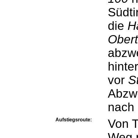
Südti
die
H
Oberti
abzwe
hinte
vor
S
Abzwe
nach
Aufstiegsroute:
Von T
Weg 