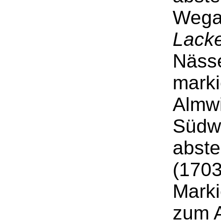
Wega
Lack
Nässe
marki
Almwi
Südw
abste
(1703
Marki
zum A