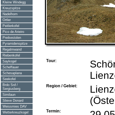
Kleine Windegg
Kreuzspitze
Nadelhorn
Ortler
Peitlerkofel
Pico de Arieiro
Preikestolen
Pyramidenspitze
Regalmwand
Riebenkofel
Tour:
Schön
Saykogel
Scheffauer
Lienz
Schesaplana
Seekofel
Brdo Srđ /
Region / Gebiet:
Lienz
Sergiusberg
Similaun
(Öste
Slieve Donard
Weissmies DAV
Termin:
29.0
Wetterkreuzkogel