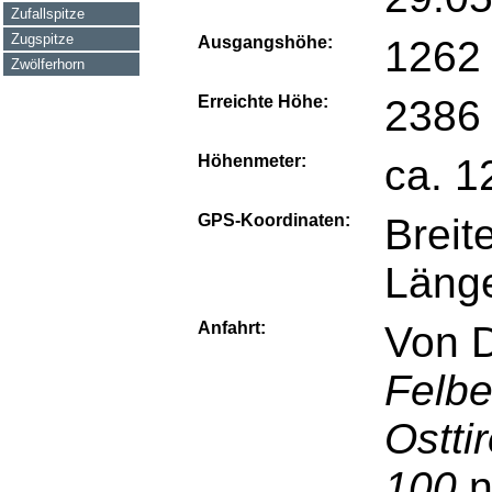
Zufallspitze
Zugspitze
Ausgangshöhe:
1262
Zwölferhorn
Erreichte Höhe:
2386
Höhenmeter:
ca. 1
GPS-Koordinaten:
Breit
Läng
Anfahrt:
Von D
Felbe
Osttir
100
n