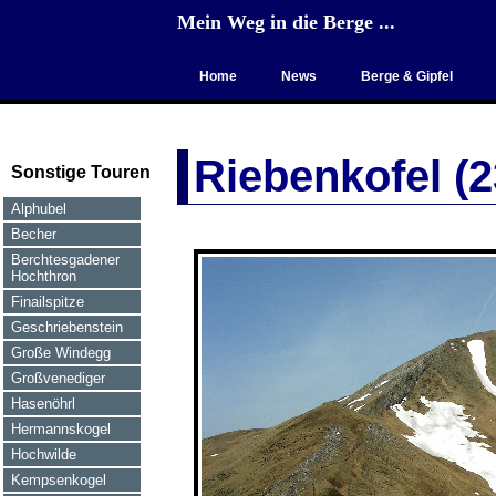
Mein Weg in die Berge ...
Home
News
Berge & Gipfel
Riebenkofel (
Sonstige Touren
Alphubel
Becher
Berchtesgadener
Hochthron
Finailspitze
Geschriebenstein
Große Windegg
Großvenediger
Hasenöhrl
Hermannskogel
Hochwilde
Kempsenkogel