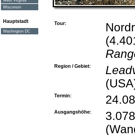
West Virginia
Wisconsin
Hauptstadt
Tour:
Nord
Washington DC
(4.40
Rang
Region / Gebiet:
Leadv
(USA
Termin:
24.0
Ausgangshöhe:
3.078
(Wan