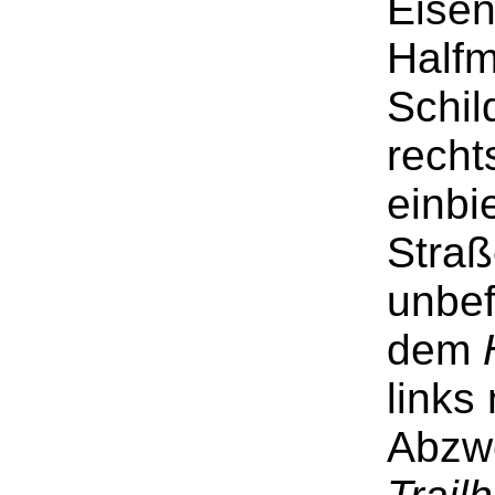
Eisen
Half
Schi
recht
einbi
Straß
unbef
dem
links
Abzw