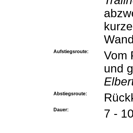
Trail
abzwe
kurze
Wande
Aufstiegsroute:
Vom P
und 
Elbert
Abstiegsroute:
Rückk
Dauer:
7 - 1