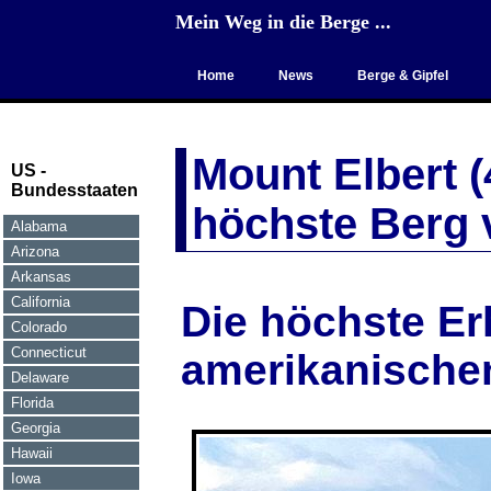
Mein Weg in die Berge ...
Home
News
Berge & Gipfel
Mount Elbert (
US -
Bundesstaaten
höchste Berg 
Alabama
Arizona
Arkansas
California
Die höchste E
Colorado
Connecticut
amerikanische
Delaware
Florida
Georgia
Hawaii
Iowa