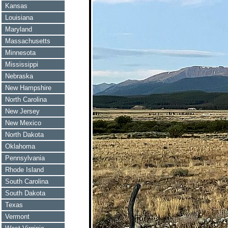
Kansas
Louisiana
Maryland
Massachusetts
Minnesota
Mississippi
Nebraska
New Hampshire
North Carolina
New Jersey
New Mexico
North Dakota
Oklahoma
Pennsylvania
Rhode Island
South Carolina
South Dakota
Texas
Vermont