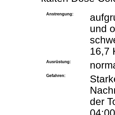
Anstrengung:
aufgr
und o
schw
16,7
Ausrüstung:
norm
Gefahren:
Stark
Nachm
der T
04:00